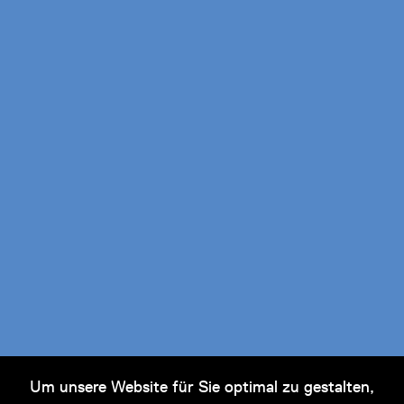
In der Nähe
Brezelbub
116
Nr
Türken und Griechen in einem Wiener
Titel:
Kaffeehaus („Zum weißen Ochsen“ oder
„Zur Stadt London“)
Dietrich Monten
Maler:
um 1824
Datierung:
Öl auf Leinwand
Material/Technik:
Um unsere Website für Sie optimal zu gestalten,