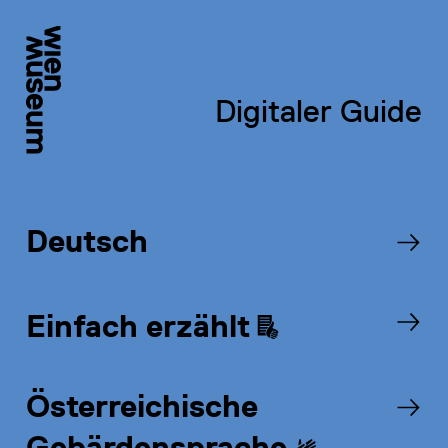
Sprachauswahl
Einfach erzählt
Digitaler Guide
116
Türken und Griechen in
einem Wiener Kaffeehaus
Deutsch
Audio: 2:15
Einfach erzählt
Österreichische
Gebärdensprache