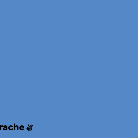
229
CARE-Paket
Audio: 2:37
rache